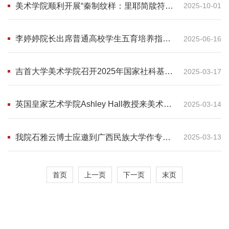
美术学院顺利开展“秦制纹样：里耶简牍符号
2025-10-01
系统与文创设计研创营”文创产品汇报会
李婷婷院长出席普通高校学生五育培养指南
2025-06-16
湖南省地方标准美育文本研讨会
吉首大学美术学院召开2025年国家社科基金
2025-03-17
项目申报校内专家现场指导会
英国皇家艺术学院Ashley Hall教授来美术学
2025-03-14
院参观访问
我院石雅云博士应邀到广西民族大学作专题
2025-03-13
讲座
首页
上一页
下一页
末页