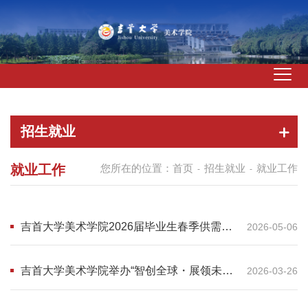
招生就业
就业工作
您所在的位置：
首页
招生就业
就业工作
-
-
吉首大学美术学院2026届毕业生春季供需见
2026-05-06
面会邀请函
吉首大学美术学院举办“智创全球・展领未
2026-03-26
来”创新创业大讲堂