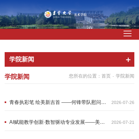
学院新闻
学院新闻
您所在的位置：
首页
学院新闻
-
青春执彩笔 绘美新吉首 ——何锋带队慰问我
2026-07-26
校“三下乡”墙绘实践师生
AI赋能教学创新·数智驱动专业发展——美术
2026-07-21
学院教师赴长沙参加高等院校AIGC能力提升
研修班