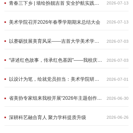
青春三下乡 | 墙绘扮靓吉首 安全护航实践：
2026-07-13
吉首大学美术学院2026年暑期“三下乡”社会实
践团出征仪式
美术学院召开2026年春季学期期末总结大会
2026-07-13
以赛砺技展美育风采——吉首大学美术学院
2026-07-03
第十六届师范生教学技能竞赛院赛顺利开展
“讲述红色故事，传承红色基因”——我校庆祝
2026-07-03
中国共产党成立105周年主题艺术创作展顺利
开幕
以设计为笔，绘就党员担当：美术学院研究
2026-07-01
生党员高彩琴接受专题采访
省美协专家组来我校开展“2026年主题创作工
2026-06-30
程”看稿会
深耕科艺融合育人 聚力学科提质升级
2026-06-26