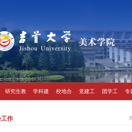
研究生教
学科建
校地合
党建工
团学工
专
育
设
作
作
作
会工作