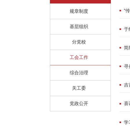
“
规章制度
基层组织
于
分党校
简
工会工作
寻
综合治理
吉
关工委
党政公开
喜
学