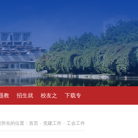
题教
招生就
校友之
下载专
育
业
窗
区
您所在的位置：
首页
党建工作
工会工作
-
-