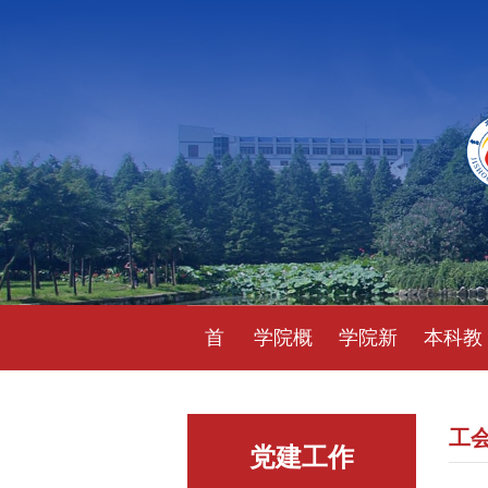
首
学院概
学院新
本科教
页
况
闻
育
工
党建工作