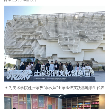
图为美术学院赴张家界“乖幺妹”土家织锦实践基地学生代表