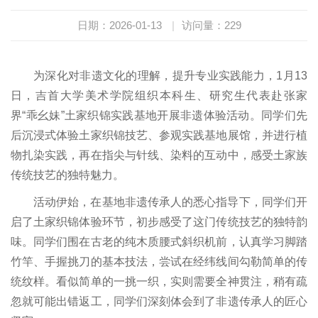
日期：2026-01-13
|
访问量：
229
为深化对非遗文化的理解，提升专业实践能力，1月13
日，吉首大学美术学院组织本科生、研究生代表赴张家
界“乖幺妹”土家织锦实践基地开展非遗体验活动。同学们先
后沉浸式体验土家织锦技艺、参观实践基地展馆，并进行植
物扎染实践，再在指尖与针线、染料的互动中，感受土家族
传统技艺的独特魅力。
活动伊始，在基地非遗传承人的悉心指导下，同学们开
启了土家织锦体验环节，初步感受了这门传统技艺的独特韵
味。同学们围在古老的纯木质腰式斜织机前，认真学习脚踏
竹竿、手握挑刀的基本技法，尝试在经纬线间勾勒简单的传
统纹样。看似简单的一挑一织，实则需要全神贯注，稍有疏
忽就可能出错返工，同学们深刻体会到了非遗传承人的匠心