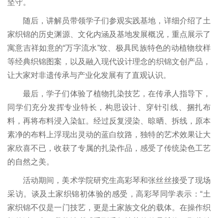
坚守。
随后，讲解员带领学子们参观实践基地，详细介绍了土
家织锦的历史渊源、文化内涵及基地发展概况，重点展示了
寓意吉祥如意的“万字流水”纹、极具民族特色的动植物纹样
等经典织锦图案，以及融入现代设计理念的织锦文创产品，
让大家对非遗传承与产业化发展有了直观认识。
最后，学子们体验了植物扎染技艺，在传承人指导下，
同学们充分发挥专业特长，构思设计、穿针引线、捆扎布
料，再将布料浸入染缸。经过反复浸染、晾晒、拆线，原本
素净的布料上浮现出灵动的蓝白纹路，独特的艺术效果让大
家欣喜不已，收获了专属的扎染作品，感受了传统染色工艺
的自然之美。
活动期间，美术学院研究生高彩琴和张丝丝接受了现场
采访。谈及土家织锦初体验的感受，高彩琴同学表示：“土
家织锦不仅是一门技艺，更是土家族文化的载体。在操作织