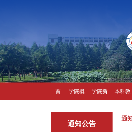
首
学院概
学院新
本科教
页
况
闻
育
通
通知公告