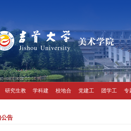
研究生教
学科建
校地合
党建工
团学工
专
育
设
作
作
作
知公告