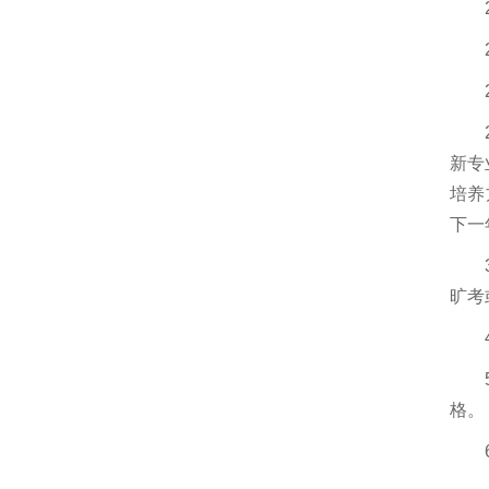
新专
培养
下一
旷考
格。