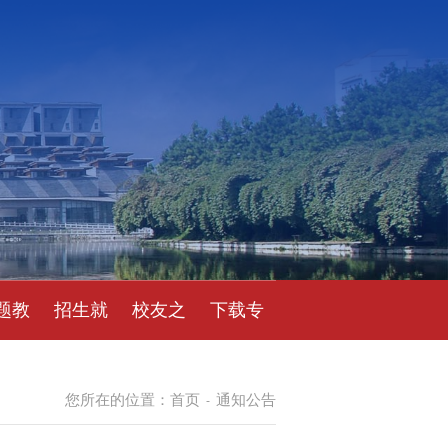
题教
招生就
校友之
下载专
育
业
窗
区
您所在的位置：
首页
通知公告
-